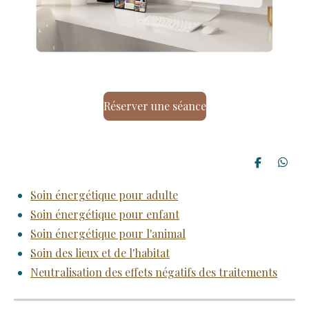
Réserver une séance
P
P
a
a
r
r
Soin énergétique pour adulte
t
t
a
a
Soin énergétique pour enfant
g
g
e
e
Soin énergétique pour l'animal
r
r
Soin des lieux et de l'habitat
Neutralisation des effets négatifs des traitements